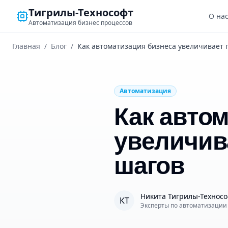
Тигрилы-Технософт
О на
Автоматизация бизнес процессов
Главная
/
Блог
/
Как автоматизация бизнеса увеличивает 
Автоматизация
Как авто
увеличив
шагов
Никита Тигрилы-Технос
КТ
Эксперты по автоматизации