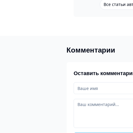
Все статьи ав
Комментарии
Оставить комментари