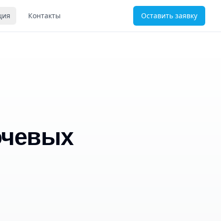
ция
Контакты
Оставить заявку
ючевых