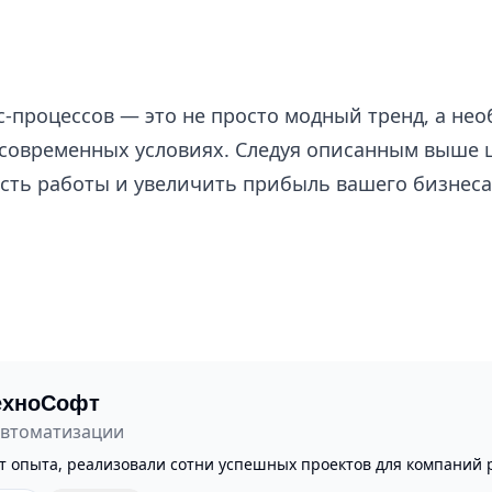
-процессов — это не просто модный тренд, а нео
 современных условиях. Следуя описанным выше 
сть работы и увеличить прибыль вашего бизнеса
ехноСофт
автоматизации
ет опыта, реализовали сотни успешных проектов для компаний 