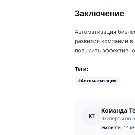
Заключение
Автоматизация бизнес
развития компании в
повысить эффективно
Теги:
#
Автоматизация
Команда Т
КТ
Эксперты по 
Эксперты, 14 л