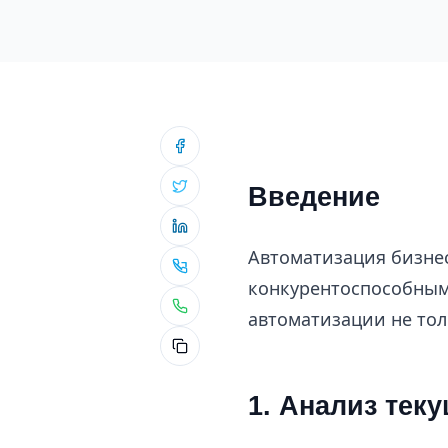
Введение
Автоматизация бизнес
конкурентоспособным
автоматизации не то
1. Анализ тек